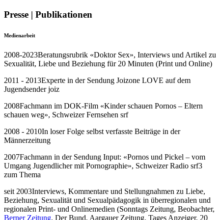
Presse | Publikationen
Medienarbeit
2008-2023
Beratungsrubrik «Doktor Sex», Interviews und Artikel zu
Sexualität, Liebe und Beziehung für 20 Minuten (Print und Online)
2011 - 2013
Experte in der Sendung Joizone LOVE auf dem
Jugendsender joiz
2008
Fachmann im DOK-Film «Kinder schauen Pornos – Eltern
schauen weg», Schweizer Fernsehen srf
2008 - 2010
In loser Folge selbst verfasste Beiträge in der
Männerzeitung
2007
Fachmann in der Sendung Input: «Pornos und Pickel – vom
Umgang Jugendlicher mit Pornographie», Schweizer Radio srf3
zum Thema
seit 2003
Interviews, Kommentare und Stellungnahmen zu Liebe,
Beziehung, Sexualität und Sexualpädagogik in überregionalen und
regionalen Print- und Onlinemedien (Sonntags Zeitung, Beobachter,
Berner Zeitung
, Der Bund, Aargauer Zeitung, Tages Anzeiger, 20