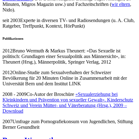
Minuten, Migros Magazin usw.) und Fachzeitschriften (
wir eltern
,
Nido).
seit 2003
Experte in diversen TV- und Radiosendungen (u. A. Club,
Ratgeber, Treffpunkt, Kontext, HörPunkt)
Publikationen
2012
Bruno Wermuth & Markus Theunert: «Das Sexuelle ist
politisch: Grundlagen einer Sexualpolitik aus Männersicht», in:
Theunert (Hrsg.), Männerpolitik, Springer Verlag, 2012
2012
Online-Studie zum Sexualverhalten der Schweizer
Bevölkerung für 20 Minuten Online in Zusammenarbeit mit der
Universität Bern und dem Institut LINK
2008 - 2009
Co-Autor der Broschüre
«Sexualerziehung bei
Kleinkindern und Prävention von sexueller Gewalt». Kinderschutz
Schweiz und Verein Mütter- und Väterberatung (Hrsg.), 2009 –
Download
2007
Umfrage zum Pornografiekonsum von Jugendlichen, Stiftung
Berner Gesundheit